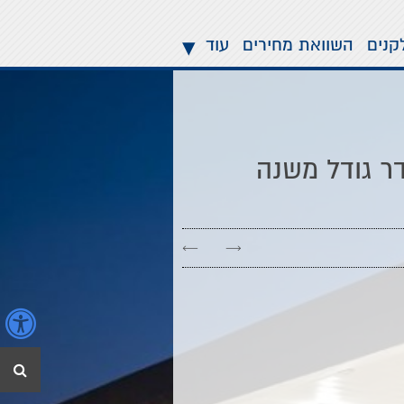
▾
קנים
השוואת מחירים
עוד
 בסדר גודל משנה
←
→
נ
חיפ