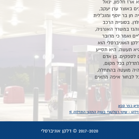
 ארז חלפון, יגאל
ם באוצר ערן יעקב,
 חן בר יוסף ומנכ"לית
ן. בסוגיית הרכב
והגז במשרד האנרגיה,
ים ואמר כי מדובר
קן האוניברסלי הוא
יא תעשה. היא תסייע
ם לספקים. בן אדם
לתדלק בכל מקום,
היה מועטה בהתחלה,
כל לבחור איפה מתאים
»
2017-2020 © דלקן אוניברסלי