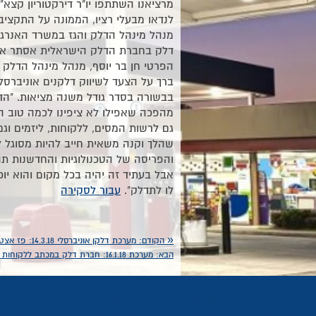
מרציאנו השתתפו יו"ר דירקטוריון קצא"א
לנדאו מבעלי רציו, הממונה על התקציבי
מנהל מינהל הדלק והגז במשרד האנרגיה
דלק בחברת הדלק הישראלית אסתר אלד
הפרטי חן בר יוסף, מנהל מינהל הדלק 
ברך על הצעד לשיווק דלקנים אוניברסלי
בבשורה בסדר גודל משנה מציאות. "הדל
מהפכה שאפילו לא ציפינו לכמה טוב ה
גם לרשות המסים, ללקוחות, ליזמים וג
שהלך וקנה משאית חייב להיות מסוגל 
והפריסה של הטכנולוגיות והחדשנות ת
אבל בעתיד זה יהיה בכל מקום והוא יו
לו לתדלק".
עבור לסקירה
«
הקודם:
מערכת דלקן אוניברסלי 14.3.18: פז אצטדיון כפר סבא
הבא:
מערכת 16.1.18: חברת דלק במכתב ללקוחות דלקן - שינוי רגולטורי בשוק התקני התדלוק