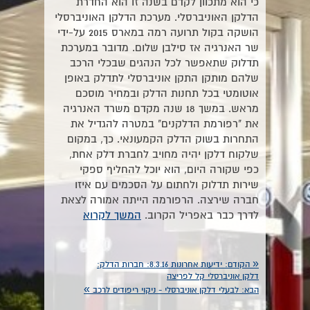
כי הוא מתכוון לקדם בשנה זו הוא החדרת
הדלקן האוניברסלי. מערכת הדלקן האוניברסלי
הושקה בקול תרועה רמה במארס 2015 על-ידי
שר האנרגיה אז סילבן שלום. מדובר במערכת
תדלוק שתאפשר לכל הנהגים שבכלי הרכב
שלהם מותקן התקן אוניברסלי לתדלק באופן
אוטומטי בכל תחנות הדלק ובמחיר מוסכם
מראש. במשך 18 שנה מקדם משרד האנרגיה
את "רפורמת הדלקנים" במטרה להגדיל את
התחרות בשוק הדלק הקמעונאי. כך, במקום
שלקוח דלקן יהיה מחויב לחברת דלק אחת,
כפי שקורה היום, הוא יוכל להחליף ספקי
שירות תדלוק ולחתום על הסכמים עם איזו
חברה שירצה. הרפורמה הייתה אמורה לצאת
לדרך כבר באפריל הקרוב.
המשך לקרוא
«
הקודם:
ידיעות אחרונות 8.3.16: חברות הדלק:
דלקן אוניברסלי קל לפריצה
»
הבא:
לבעלי דלקן אוניברסלי - ניקוי ריפודים לרכב